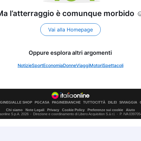
Ma l’atterraggio è comunque morbido ☺
Vai alla Homepage
Oppure esplora altri argomenti
Notizie
Sport
Economia
Donne
Viaggi
Motori
Spettacoli
AGINEGIALLE SHOP
PGCASA
PAGINEBIANCHE
TUTTOCITTÀ
DILEI
SIVIAGGIA
Chi siamo
Note Legali
Privacy
Cookie Policy
Preferenze sui cookie
Aiuto
iaonline S.p.A. 2026
Direzione e coordinamento di Libero Acquisition S.á r.l.
P. IVA 03970