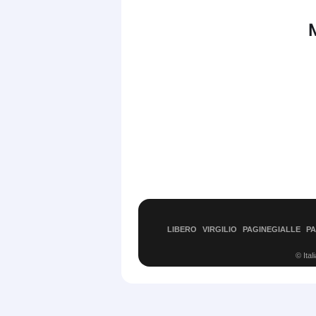
LIBERO
VIRGILIO
PAGINEGIALLE
P
© Ital