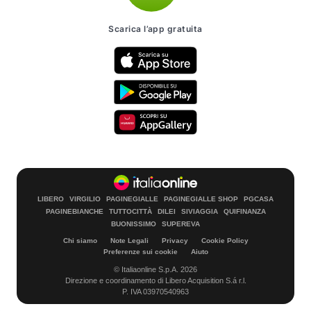
Scarica l’app gratuita
LIBERO
VIRGILIO
PAGINEGIALLE
PAGINEGIALLE SHOP
PGCASA
PAGINEBIANCHE
TUTTOCITTÀ
DILEI
SIVIAGGIA
QUIFINANZA
BUONISSIMO
SUPEREVA
Chi siamo
Note Legali
Privacy
Cookie Policy
Preferenze sui cookie
Aiuto
© Italiaonline S.p.A. 2026
Direzione e coordinamento di Libero Acquisition S.á r.l.
P. IVA 03970540963