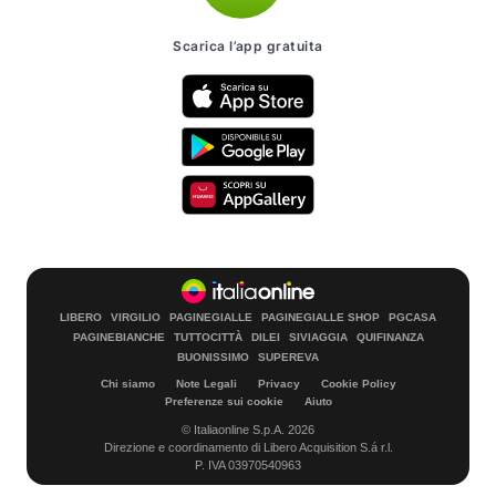
Scarica l’app gratuita
LIBERO
VIRGILIO
PAGINEGIALLE
PAGINEGIALLE SHOP
PGCASA
PAGINEBIANCHE
TUTTOCITTÀ
DILEI
SIVIAGGIA
QUIFINANZA
BUONISSIMO
SUPEREVA
Chi siamo
Note Legali
Privacy
Cookie Policy
Preferenze sui cookie
Aiuto
© Italiaonline S.p.A. 2026
Direzione e coordinamento di Libero Acquisition S.á r.l.
P. IVA 03970540963